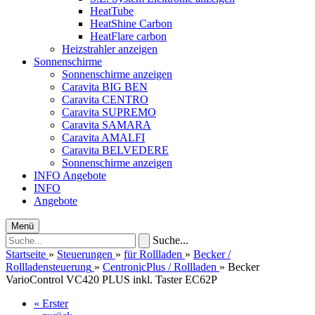
HeatTube
HeatShine Carbon
HeatFlare carbon
Heizstrahler anzeigen
Sonnenschirme
Sonnenschirme anzeigen
Caravita BIG BEN
Caravita CENTRO
Caravita SUPREMO
Caravita SAMARA
Caravita AMALFI
Caravita BELVEDERE
Sonnenschirme anzeigen
INFO
Angebote
INFO
Angebote
Menü
Suche...
Startseite
»
Steuerungen
»
für Rollladen
»
Becker /
Rollladensteuerung
»
CentronicPlus / Rollladen
»
Becker
VarioControl VC420 PLUS inkl. Taster EC62P
« Erster