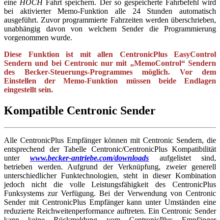
eine
HOCH
Fahrt speichern. Der so gespeicherte Fahrbefehl wird
bei aktivierter Memo-Funktion alle 24 Stunden automatisch
ausgeführt. Zuvor programmierte Fahrzeiten werden überschrieben,
unabhängig davon von welchem Sender die Programmierung
vorgenommen wurde.
Diese Funktion ist mit allen CentronicPlus EasyControl
Sendern und bei Centronic nur mit „MemoControl“ Sendern
des Becker-Steuerungs-Programmes möglich. Vor dem
Einstellen der Memo-Funktion müssen beide Endlagen
eingestellt sein.
Kompatible Centronic Sender
Alle CentronicPlus Empfänger können mit Centronic Sendern, die
entsprechend der Tabelle Centronic/CentronicPlus Kompatibilität
unter
www.becker-antriebe.com/downloads
aufgelistet sind,
betrieben werden. Aufgrund der Verknüpfung, zweier generell
unterschiedlicher Funktechnologien, steht in dieser Kombination
jedoch nicht die volle Leistungsfähigkeit des CentronicPlus
Funksystems zur Verfügung. Bei der Verwendung von Centronic
Sender mit CentronicPlus Empfänger kann unter Umständen eine
reduzierte Reichweitenperformance auftreten. Ein Centronic Sender
kann keine Rückmeldung vom CentronicPlus Empfänger