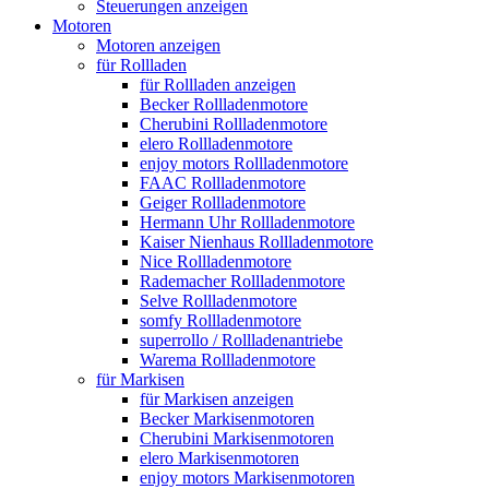
Steuerungen anzeigen
Motoren
Motoren anzeigen
für Rollladen
für Rollladen anzeigen
Becker Rollladenmotore
Cherubini Rollladenmotore
elero Rollladenmotore
enjoy motors Rollladenmotore
FAAC Rollladenmotore
Geiger Rollladenmotore
Hermann Uhr Rollladenmotore
Kaiser Nienhaus Rollladenmotore
Nice Rollladenmotore
Rademacher Rollladenmotore
Selve Rollladenmotore
somfy Rollladenmotore
superrollo / Rollladenantriebe
Warema Rollladenmotore
für Markisen
für Markisen anzeigen
Becker Markisenmotoren
Cherubini Markisenmotoren
elero Markisenmotoren
enjoy motors Markisenmotoren