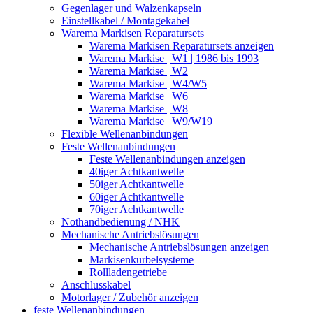
Gegenlager und Walzenkapseln
Einstellkabel / Montagekabel
Warema Markisen Reparatursets
Warema Markisen Reparatursets anzeigen
Warema Markise | W1 | 1986 bis 1993
Warema Markise | W2
Warema Markise | W4/W5
Warema Markise | W6
Warema Markise | W8
Warema Markise | W9/W19
Flexible Wellenanbindungen
Feste Wellenanbindungen
Feste Wellenanbindungen anzeigen
40iger Achtkantwelle
50iger Achtkantwelle
60iger Achtkantwelle
70iger Achtkantwelle
Nothandbedienung / NHK
Mechanische Antriebslösungen
Mechanische Antriebslösungen anzeigen
Markisenkurbelsysteme
Rollladengetriebe
Anschlusskabel
Motorlager / Zubehör anzeigen
feste Wellenanbindungen