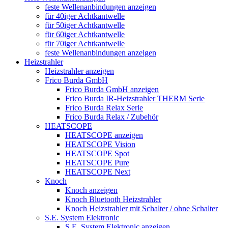
feste Wellenanbindungen anzeigen
für 40iger Achtkantwelle
für 50iger Achtkantwelle
für 60iger Achtkantwelle
für 70iger Achtkantwelle
feste Wellenanbindungen anzeigen
Heizstrahler
Heizstrahler anzeigen
Frico Burda GmbH
Frico Burda GmbH anzeigen
Frico Burda IR-Heizstrahler THERM Serie
Frico Burda Relax Serie
Frico Burda Relax / Zubehör
HEATSCOPE
HEATSCOPE anzeigen
HEATSCOPE Vision
HEATSCOPE Spot
HEATSCOPE Pure
HEATSCOPE Next
Knoch
Knoch anzeigen
Knoch Bluetooth Heizstrahler
Knoch Heizstrahler mit Schalter / ohne Schalter
S.E. System Elektronic
S.E. System Elektronic anzeigen