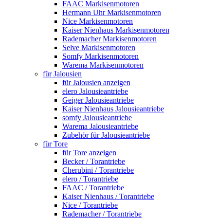
FAAC Markisenmotoren
Hermann Uhr Markisenmotoren
Nice Markisenmotoren
Kaiser Nienhaus Markisenmotoren
Rademacher Markisenmotoren
Selve Markisenmotoren
Somfy Markisenmotoren
Warema Markisenmotoren
für Jalousien
für Jalousien anzeigen
elero Jalousieantriebe
Geiger Jalousieantriebe
Kaiser Nienhaus Jalousieantriebe
somfy Jalousieantriebe
Warema Jalousieantriebe
Zubehör für Jalousieantriebe
für Tore
für Tore anzeigen
Becker / Torantriebe
Cherubini / Torantriebe
elero / Torantriebe
FAAC / Torantriebe
Kaiser Nienhaus / Torantriebe
Nice / Torantriebe
Rademacher / Torantriebe