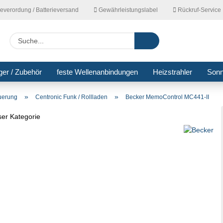
ieverordung / Batterieversand
Gewährleistungslabel
Rückruf-Service
Lieferla
Suche...
ger / Zubehör
feste Wellenanbindungen
Heizstrahler
Son
»
»
euerung
Centronic Funk / Rollladen
Becker MemoControl MC441-II
eser Kategorie