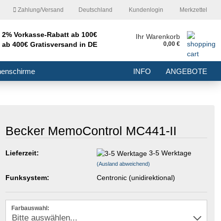
Zahlung/Versand
Deutschland
Kundenlogin
Merkzettel
2% Vorkasse-Rabatt ab 100€
nd
Ihr Warenkorb
ab 400€ Gratisversand in DE
0,00 €
E-Mail
nenschirme
INFO
ANGEBOTE
Passwort
Becker MemoControl MC441-II
Konto erstellen
Lieferzeit:
3-5 Werktage
(Ausland abweichend)
Passwort vergessen?
Funksystem:
Centronic (unidirektional)
Farbauswahl: