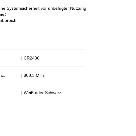
he Systemsicherheit vor unbefugter Nutzung
ie:
hnbereich
| CR2430
nz:
| 868,3 MHz
| Weiß oder Schwarz