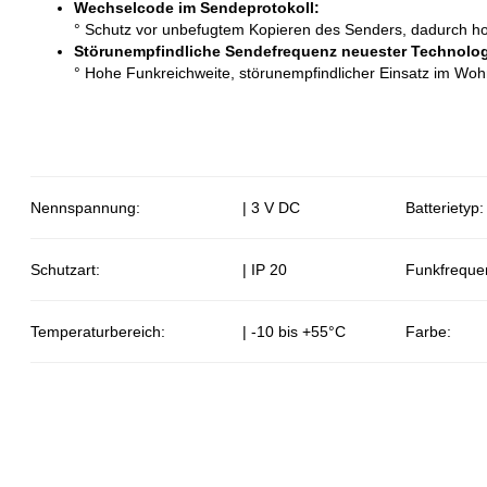
Wechselcode im Sendeprotokoll:
° Schutz vor unbefugtem Kopieren des Senders, dadurch ho
Störunempfindliche Sendefrequenz neuester Technolog
° Hohe Funkreichweite, störunempfindlicher Einsatz im Wo
Nennspannung:
| 3 V DC
Batterietyp:
Schutzart:
| IP 20
Funkfreque
Temperaturbereich:
| -10 bis +55°C
Farbe: