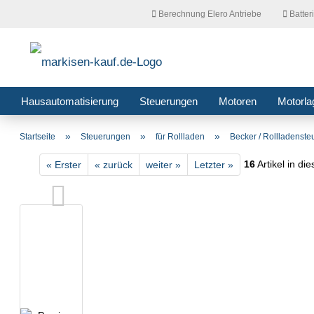
Berechnung Elero Antriebe
Batter
Hausautomatisierung
Steuerungen
Motoren
Motorla
»
»
»
Startseite
Steuerungen
für Rollladen
Becker / Rollladenst
16
Artikel in di
« Erster
« zurück
weiter »
Letzter »