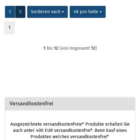
Sortieren nach
pro Seite
Sortieren nach
48 pro Seite
1
1
bis
12
(von insgesamt
12
)
Versandkostenfrei
Ausgezeichnete versandkostenfreie* Produkte erhalten Sie
auch unter 400 EUR versandkostenfrei*. Beim Kauf eines
Produktes welches versandkostenfrei*