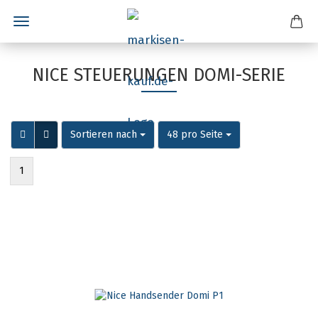
NICE STEUERUNGEN DOMI-SERIE
Sortieren nach
pro Seite
Sortieren nach
48 pro Seite
1