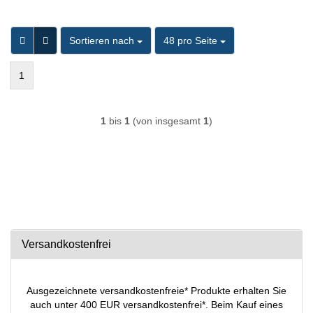
Sortieren nach
pro Seite
Sortieren nach
48 pro Seite
1
1
bis
1
(von insgesamt
1
)
Versandkostenfrei
Ausgezeichnete versandkostenfreie* Produkte erhalten Sie
auch unter 400 EUR versandkostenfrei*. Beim Kauf eines