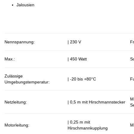
Jalousien
Nennspannung:
| 230 V
F
Max.:
| 450 Watt
Sc
Zulässige
| -20 bis +80°C
F
Umgebungstemperatur:
M
Netzleitung:
| 0,5 m mit Hirschmannstecker
S
| 0,25 m mit
Motorleitung:
M
Hirschmannkupplung