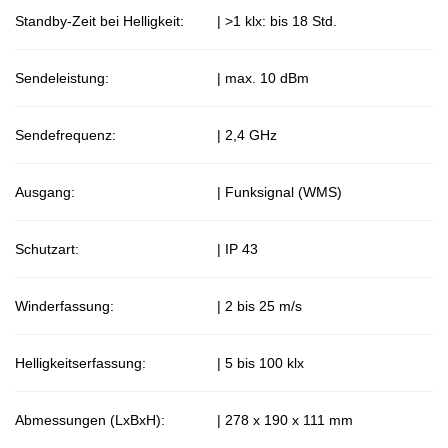
Standby-Zeit bei Helligkeit:
| >1 klx: bis 18 Std.
Sendeleistung:
| max. 10 dBm
Sendefrequenz:
| 2,4 GHz
Ausgang:
| Funksignal (WMS)
Schutzart:
| IP 43
Winderfassung:
| 2 bis 25 m/s
Helligkeitserfassung:
| 5 bis 100 klx
Abmessungen (LxBxH):
| 278 x 190 x 111 mm