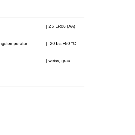
| 2 x LR06 (AA)
ngstemperatur:
| -20 bis +50 °C
| weiss, grau