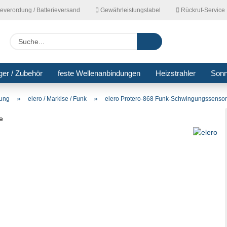
ieverordung / Batterieversand
Gewährleistungslabel
Rückruf-Service
Lieferla
Suche...
ger / Zubehör
feste Wellenanbindungen
Heizstrahler
Son
»
»
rung
elero / Markise / Funk
elero Protero-868 Funk-Schwingungssenso
ie