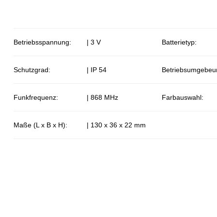
Betriebsspannung:
| 3 V
Batterietyp:
Schutzgrad:
| IP 54
Betriebsumgebeu
Funkfrequenz:
| 868 MHz
Farbauswahl:
Maße (L x B x H):
| 130 x 36 x 22 mm