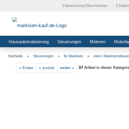
Berechnung Elero Antriebe
Batter
Hausautomatisierung
Steuerungen
Motoren
Motorla
»
»
»
Startseite
Steuerungen
für Markisen
elero / Markisensteue
37
Artikel in dieser Kategor
« Erster
« zurück
weiter »