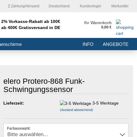
Zahlung/Versand
Deutschland
Kundenlogin
Merkzettel
2% Vorkasse-Rabatt ab 100€
nd
Ihr Warenkorb
ab 400€ Gratisversand in DE
0,00 €
E-Mail
nenschirme
INFO
ANGEBOTE
Passwort
r
elero Protero-868 Funk-
Schwingungssensor
Konto erstellen
Passwort vergessen?
Lieferzeit:
3-5 Werktage
(Ausland abweichend)
Farbauswahl: