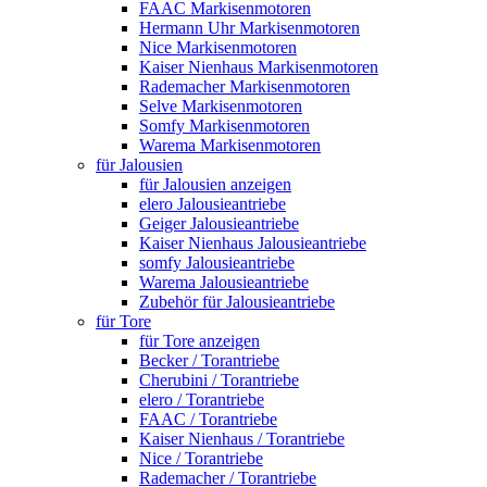
FAAC Markisenmotoren
Hermann Uhr Markisenmotoren
Nice Markisenmotoren
Kaiser Nienhaus Markisenmotoren
Rademacher Markisenmotoren
Selve Markisenmotoren
Somfy Markisenmotoren
Warema Markisenmotoren
für Jalousien
für Jalousien anzeigen
elero Jalousieantriebe
Geiger Jalousieantriebe
Kaiser Nienhaus Jalousieantriebe
somfy Jalousieantriebe
Warema Jalousieantriebe
Zubehör für Jalousieantriebe
für Tore
für Tore anzeigen
Becker / Torantriebe
Cherubini / Torantriebe
elero / Torantriebe
FAAC / Torantriebe
Kaiser Nienhaus / Torantriebe
Nice / Torantriebe
Rademacher / Torantriebe