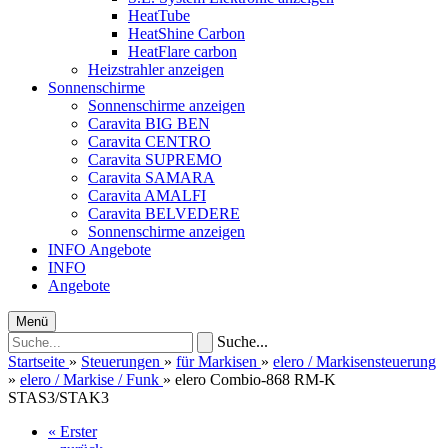
HeatTube
HeatShine Carbon
HeatFlare carbon
Heizstrahler anzeigen
Sonnenschirme
Sonnenschirme anzeigen
Caravita BIG BEN
Caravita CENTRO
Caravita SUPREMO
Caravita SAMARA
Caravita AMALFI
Caravita BELVEDERE
Sonnenschirme anzeigen
INFO
Angebote
INFO
Angebote
Menü
Suche...
Startseite
»
Steuerungen
»
für Markisen
»
elero / Markisensteuerung
»
elero / Markise / Funk
»
elero Combio-868 RM-K
STAS3/STAK3
« Erster