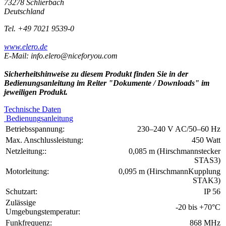
73278 Schlierbach
Deutschland
Tel. +49 7021 9539-0
www.elero.de
E-Mail: info.elero@niceforyou.com
Sicherheitshinweise zu diesem Produkt finden Sie in der
Bedienungsanleitung im Reiter "Dokumente / Downloads" im
jeweiligen Produkt.
Technische Daten
Bedienungsanleitung
Betriebsspannung:
230–240 V AC/50–60 Hz
Max. Anschlussleistung:
450 Watt
Netzleitung::
0,085 m (Hirschmannstecker
STAS3)
Motorleitung:
0,095 m (HirschmannKupplung
STAK3)
Schutzart:
IP 56
Zulässige
-20 bis +70°C
Umgebungstemperatur:
Funkfrequenz:
868 MHz