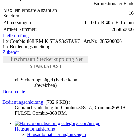
Bidirektionaler Funk
Max. einlernbare Anzahl an
16
Sendern:
Abmessungen:
L 100 x B 40 x H 15 mm
Artikel-Nummer:
285850006
Lieferumfang
1 x Combio-868 RM-K STAS3/STAK3 | Art.Nr.: 285200006
1 x Bedienungsanleitung
Zubehör
Hirschmann Steckerkupplung Set
STAK3/STAS3
mit Sicherungsbügel (Farbe kann
abweichen)
Dokumente
Bedienungsanleitung
(782.6 KB) :
Gebrauchsanleitung für Combio-868 JA, Combio-868 JA
PULSE, Combio-868 RM.
Hausautomatisierung
Hausautomatisierung anzeigen