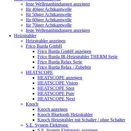
feste Wellenanbindungen anzeigen
für 40iger Achtkantwelle
für 50iger Achtkantwelle
für 60iger Achtkantwelle
für 70iger Achtkantwelle
feste Wellenanbindungen anzeigen
Heizstrahler
Heizstrahler anzeigen
Frico Burda GmbH
Frico Burda GmbH anzeigen
Frico Burda IR-Heizstrahler THERM Serie
Frico Burda Relax Serie
Frico Burda Relax / Zubehör
HEATSCOPE
HEATSCOPE anzeigen
HEATSCOPE Vision
HEATSCOPE Spot
HEATSCOPE Pure
HEATSCOPE Next
Knoch
Knoch anzeigen
Knoch Bluetooth Heizstrahler
Knoch Heizstrahler mit Schalter / ohne Schalter
S.E. System Elektronic
S.E. System Elektronic anzeigen