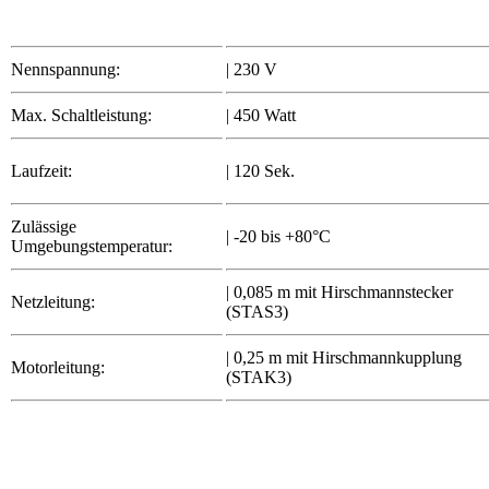
Nennspannung:
| 230 V
Max. Schaltleistung:
| 450 Watt
Laufzeit:
| 120 Sek.
Zulässige
| -20 bis +80°C
Umgebungstemperatur:
| 0,085 m mit Hirschmannstecker
Netzleitung:
(STAS3)
| 0,25 m mit Hirschmannkupplung
Motorleitung:
(STAK3)