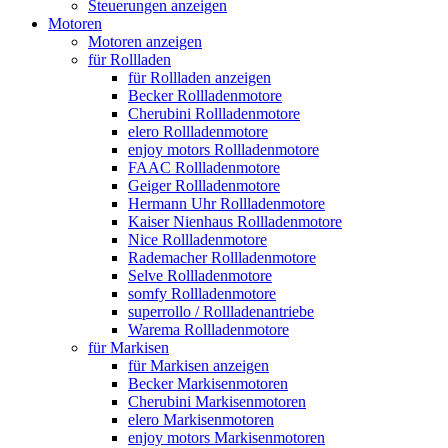
Steuerungen anzeigen
Motoren
Motoren anzeigen
für Rollladen
für Rollladen anzeigen
Becker Rollladenmotore
Cherubini Rollladenmotore
elero Rollladenmotore
enjoy motors Rollladenmotore
FAAC Rollladenmotore
Geiger Rollladenmotore
Hermann Uhr Rollladenmotore
Kaiser Nienhaus Rollladenmotore
Nice Rollladenmotore
Rademacher Rollladenmotore
Selve Rollladenmotore
somfy Rollladenmotore
superrollo / Rollladenantriebe
Warema Rollladenmotore
für Markisen
für Markisen anzeigen
Becker Markisenmotoren
Cherubini Markisenmotoren
elero Markisenmotoren
enjoy motors Markisenmotoren