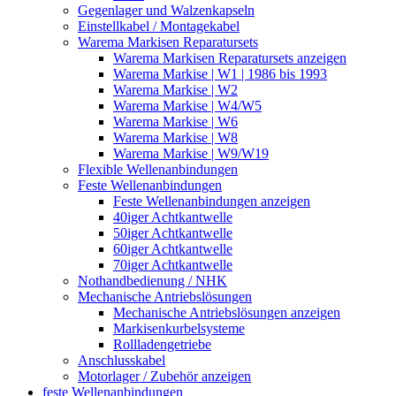
Gegenlager und Walzenkapseln
Einstellkabel / Montagekabel
Warema Markisen Reparatursets
Warema Markisen Reparatursets anzeigen
Warema Markise | W1 | 1986 bis 1993
Warema Markise | W2
Warema Markise | W4/W5
Warema Markise | W6
Warema Markise | W8
Warema Markise | W9/W19
Flexible Wellenanbindungen
Feste Wellenanbindungen
Feste Wellenanbindungen anzeigen
40iger Achtkantwelle
50iger Achtkantwelle
60iger Achtkantwelle
70iger Achtkantwelle
Nothandbedienung / NHK
Mechanische Antriebslösungen
Mechanische Antriebslösungen anzeigen
Markisenkurbelsysteme
Rollladengetriebe
Anschlusskabel
Motorlager / Zubehör anzeigen
feste Wellenanbindungen