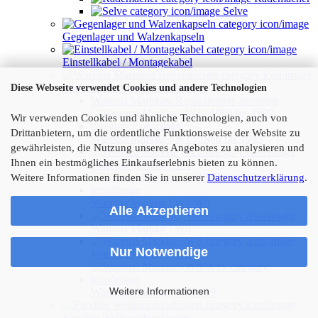
Selve
Gegenlager und Walzenkapseln
Einstellkabel / Montagekabel
Warema Markisen Reparatursets
Diese Webseite verwendet Cookies und andere Technologien
Warema Markisen Reparatursets anzeigen
Wir verwenden Cookies und ähnliche Technologien, auch von
Drittanbietern, um die ordentliche Funktionsweise der Website zu
Warema Markise | W1 | 1986 bis 1993
gewährleisten, die Nutzung unseres Angebotes zu analysieren und
Ihnen ein bestmögliches Einkaufserlebnis bieten zu können.
Warema Markise | W2
Weitere Informationen finden Sie in unserer
Datenschutzerklärung
.
Warema Markise | W4/W5
Alle Akzeptieren
Warema Markise | W6
Nur Notwendige
Warema Markise | W8
Weitere Informationen
Warema Markise | W9/W19
Flexible Wellenanbindungen