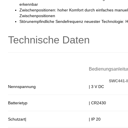
erkennbar
Zwischenpositionen: hoher Komfort durch einfaches manuell
Zwischenpositionen
Störunempfindliche Sendefrequenz neuester Technologie: H
Technische Daten
Bedienungsanleit
SWC441-I
Nennspannung
| 3 V DC
Batterietyp
| CR2430
Schutzart|
| IP 20