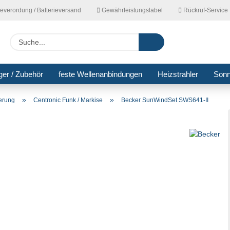
ieverordung / Batterieversand
Gewährleistungslabel
Rückruf-Service
Lieferla
Suche...
ger / Zubehör
feste Wellenanbindungen
Heizstrahler
Son
»
»
uerung
Centronic Funk / Markise
Becker SunWindSet SWS641-II