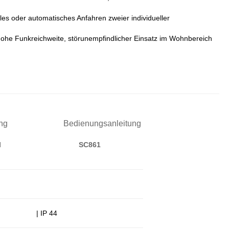
es oder automatisches Anfahren zweier individueller
ohe Funkreichweite, störunempfindlicher Einsatz im Wohnbereich
ung
Bedienungsanleitung
I
SC861
| IP 44