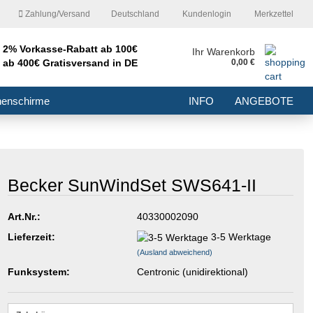
Zahlung/Versand
Deutschland
Kundenlogin
Merkzettel
2% Vorkasse-Rabatt ab 100€
nd
Ihr Warenkorb
ab 400€ Gratisversand in DE
0,00 €
E-Mail
nenschirme
INFO
ANGEBOTE
Passwort
Becker SunWindSet SWS641-II
Konto erstellen
Art.Nr.:
40330002090
Passwort vergessen?
Lieferzeit:
3-5 Werktage
(Ausland abweichend)
Funksystem:
Centronic (unidirektional)