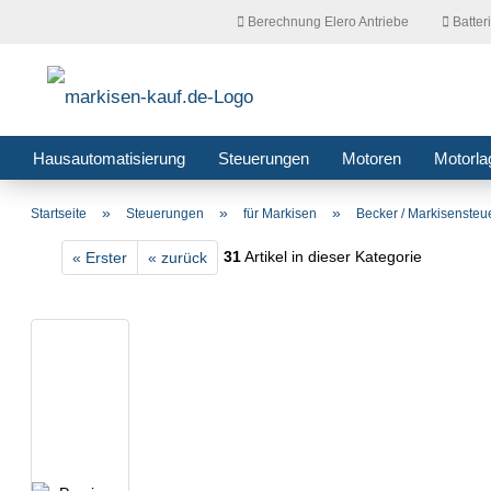
Berechnung Elero Antriebe
Batter
Hausautomatisierung
Steuerungen
Motoren
Motorla
»
»
»
Startseite
Steuerungen
für Markisen
Becker / Markisenste
31
Artikel in dieser Kategorie
« Erster
« zurück