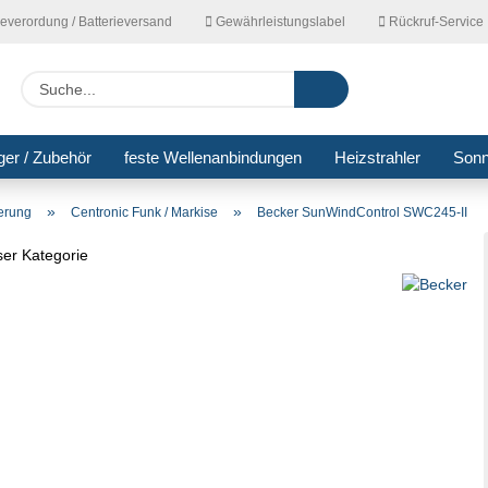
ieverordung / Batterieversand
Gewährleistungslabel
Rückruf-Service
Lieferla
Suche...
ger / Zubehör
feste Wellenanbindungen
Heizstrahler
Son
»
»
uerung
Centronic Funk / Markise
Becker SunWindControl SWC245-II
eser Kategorie