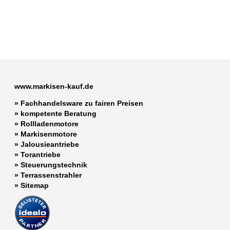
www.markisen-kauf.de
» Fachhandelsware zu fairen Preisen
»
kompetente Beratung
»
Rollladenmotore
»
Markisenmotore
»
Jalousieantriebe
»
Torantriebe
»
Steuerungstechnik
»
Terrassenstrahler
»
Sitemap