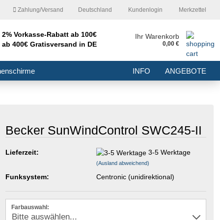
Zahlung/Versand
Deutschland
Kundenlogin
Merkzettel
2% Vorkasse-Rabatt ab 100€
nd
Ihr Warenkorb
ab 400€ Gratisversand in DE
0,00 €
E-Mail
nenschirme
INFO
ANGEBOTE
Passwort
Becker SunWindControl SWC245-II
Konto erstellen
Lieferzeit:
3-5 Werktage
(Ausland abweichend)
Passwort vergessen?
Funksystem:
Centronic (unidirektional)
Farbauswahl: