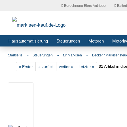
Berechnung Elero Antriebe
Batter
Hausautomatisierung
Steuerungen
Motoren
Motorla
»
»
»
Startseite
Steuerungen
für Markisen
Becker / Markisenste
31
Artikel in di
« Erster
« zurück
weiter »
Letzter »