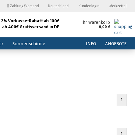
Zahlung/Versand
Deutschland
Kundenlogin
Merkzettel
2% Vorkasse-Rabatt ab 100€
and
Ihr Warenkorb
ab 400€ Gratisversand in DE
0,00 €
E-Mail
er
Sonnenschirme
INFO
ANGEBOTE
Passwort
Konto erstellen
1
Passwort vergessen?
1