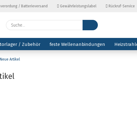
everordung / Batterieversand
Gewährleistungslabel
Rückruf-Service
Lieferl
Suche...
torlager / Zubehör
feste Wellenanbindungen
Heizstrahl
Neue Artikel
tikel