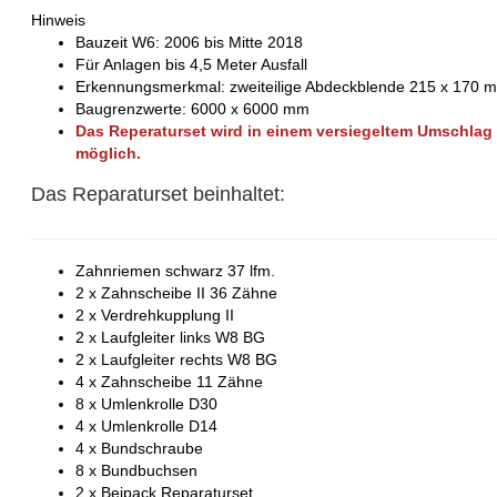
Hinweis
Bauzeit W6: 2006 bis Mitte 2018
Für Anlagen bis 4,5 Meter Ausfall
Erkennungsmerkmal: zweiteilige Abdeckblende 215 x 170 
Baugrenzwerte: 6000 x 6000 mm
Das Reperaturset wird in einem versiegeltem Umschlag 
möglich.
Das Reparaturset beinhaltet:
Zahnriemen schwarz 37 lfm.
2 x Zahnscheibe II 36 Zähne
2 x Verdrehkupplung II
2 x Laufgleiter links W8 BG
2 x Laufgleiter rechts W8 BG
4 x Zahnscheibe 11 Zähne
8 x Umlenkrolle D30
4 x Umlenkrolle D14
4 x Bundschraube
8 x Bundbuchsen
2 x Beipack Reparaturset