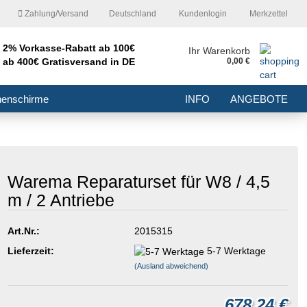
Zahlung/Versand
Deutschland
Kundenlogin
Merkzettel
2% Vorkasse-Rabatt ab 100€
nd
Ihr Warenkorb
ab 400€ Gratisversand in DE
0,00 €
E-Mail
nenschirme
INFO
ANGEBOTE
Passwort
Warema Reparaturset für W8 / 4,5
m / 2 Antriebe
Konto erstellen
Passwort vergessen?
Art.Nr.:
2015315
Lieferzeit:
5-7 Werktage
(Ausland abweichend)
678,24 €