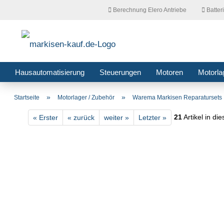
Berechnung Elero Antriebe
Batter
Hausautomatisierung
Steuerungen
Motoren
Motorla
»
»
Startseite
Motorlager / Zubehör
Warema Markisen Reparatursets
21
Artikel in di
« Erster
« zurück
weiter »
Letzter »