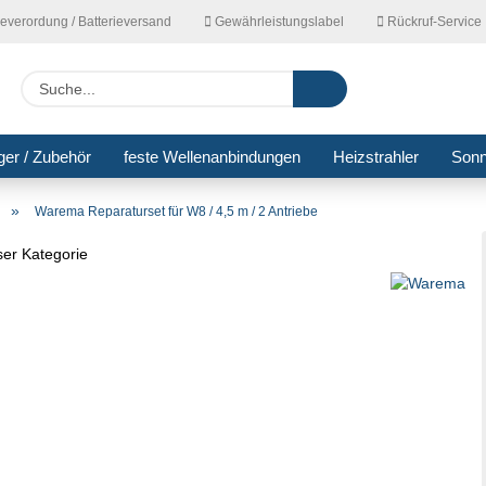
ieverordung / Batterieversand
Gewährleistungslabel
Rückruf-Service
Lieferla
Suche...
ger / Zubehör
feste Wellenanbindungen
Heizstrahler
Son
»
Warema Reparaturset für W8 / 4,5 m / 2 Antriebe
eser Kategorie