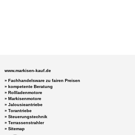
www.markisen-kauf.de
» Fachhandelsware zu fairen Preisen
»
kompetente Beratung
»
Rollladenmotore
»
Markisenmotore
»
Jalousieantriebe
»
Torantriebe
»
Steuerungstechnik
»
Terrassenstrahler
»
Sitemap