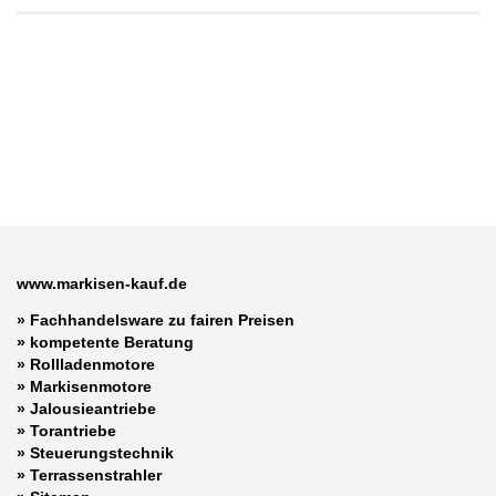
www.markisen-kauf.de
» Fachhandelsware zu fairen Preisen
»
kompetente Beratung
»
Rollladenmotore
»
Markisenmotore
»
Jalousieantriebe
»
Torantriebe
»
Steuerungstechnik
»
Terrassenstrahler