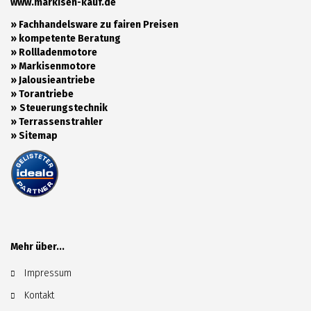
www.markisen-kauf.de
» Fachhandelsware zu fairen Preisen
»
kompetente Beratung
»
Rollladenmotore
»
Markisenmotore
»
Jalousieantriebe
»
Torantriebe
»
Steuerungstechnik
»
Terrassenstrahler
»
Sitemap
Mehr über...
Impressum
Kontakt