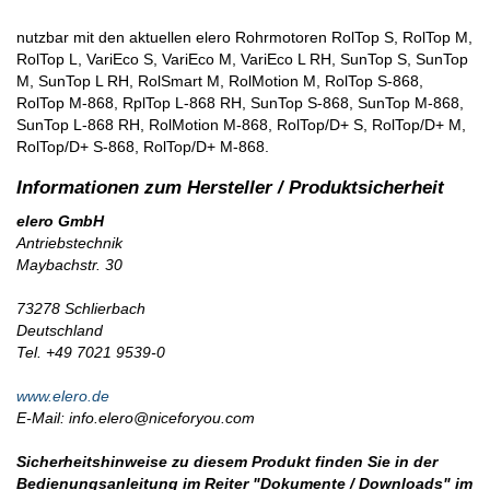
nutzbar mit den aktuellen elero Rohrmotoren RolTop S, RolTop M,
RolTop L, VariEco S, VariEco M, VariEco L RH, SunTop S, SunTop
M, SunTop L RH, RolSmart M, RolMotion M, RolTop S-868,
RolTop M-868, RplTop L-868 RH, SunTop S-868, SunTop M-868,
SunTop L-868 RH, RolMotion M-868, RolTop/D+ S, RolTop/D+ M,
RolTop/D+ S-868, RolTop/D+ M-868.
elero GmbH
Antriebstechnik
Maybachstr. 30
73278 Schlierbach
Deutschland
Tel. +49 7021 9539-0
www.elero.de
E-Mail: info.elero@niceforyou.com
Sicherheitshinweise zu diesem Produkt finden Sie in der
Bedienungsanleitung im Reiter "Dokumente / Downloads" im