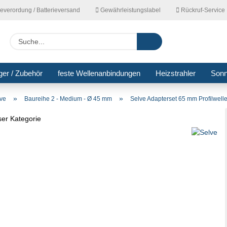
ieverordung / Batterieversand
Gewährleistungslabel
Rückruf-Service
Lieferla
Suche...
ger / Zubehör
feste Wellenanbindungen
Heizstrahler
Son
»
»
lve
Baureihe 2 - Medium - Ø 45 mm
Selve Adapterset 65 mm Profilwell
eser Kategorie