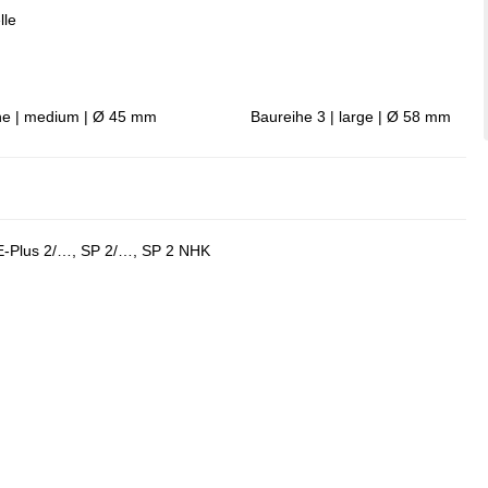
lle
he | medium | Ø 45 mm
Baureihe 3 | large | Ø 58 mm
SE-Plus 2/…, SP 2/…, SP 2 NHK