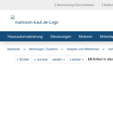
Berechnung Elero Antriebe
Batter
Hausautomatisierung
Steuerungen
Motoren
Motorla
»
»
»
Startseite
Motorlager / Zubehör
Adapter und Mitnehmer
Se
14
Artikel in di
« Erster
« zurück
weiter »
Letzter »