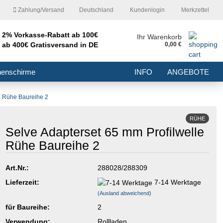
Zahlung/Versand
Deutschland
Kundenlogin
Merkzettel
2% Vorkasse-Rabatt ab 100€
nd
Ihr Warenkorb
ab 400€ Gratisversand in DE
0,00 €
E-Mail
nenschirme
INFO
ANGEBOTE
Passwort
e Rühe Baureihe 2
RÜHE
Selve Adapterset 65 mm Profilwelle
Rühe Baureihe 2
Konto erstellen
Passwort vergessen?
Art.Nr.:
288028/288309
Lieferzeit:
7-14 Werktage
(Ausland abweichend)
für Baureihe:
2
Verwendung:
Rollladen