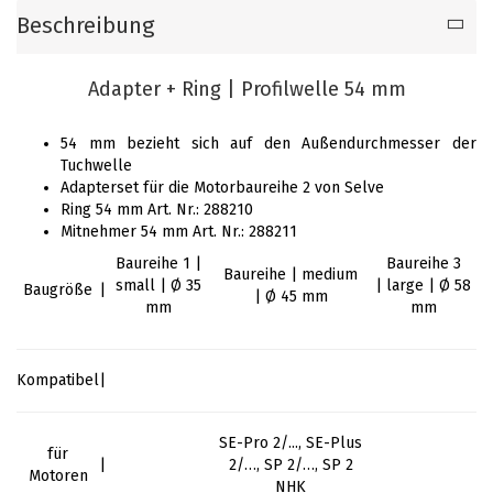
Beschreibung
Adapter + Ring | Profilwelle 54 mm
54 mm bezieht sich auf den Außendurchmesser der
Tuchwelle
Adapterset für die Motorbaureihe 2 von Selve
Ring 54 mm Art. Nr.: 288210
Mitnehmer 54 mm Art. Nr.: 288211
Baureihe 1 |
Baureihe 3
Baureihe | medium
small | Ø 35
| large | Ø 58
Baugröße
|
| Ø 45 mm
mm
mm
Kompatibel
|
SE-Pro 2/..., SE-Plus
für
|
2/…, SP 2/…, SP 2
Motoren
NHK