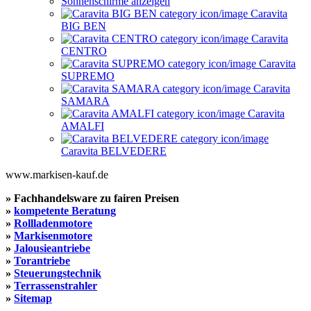
Sonnenschirme anzeigen
Caravita
BIG BEN
Caravita
CENTRO
Caravita
SUPREMO
Caravita
SAMARA
Caravita
AMALFI
Caravita BELVEDERE
www.markisen-kauf.de
» Fachhandelsware zu fairen Preisen
»
kompetente Beratung
»
Rollladenmotore
»
Markisenmotore
»
Jalousieantriebe
»
Torantriebe
»
Steuerungstechnik
»
Terrassenstrahler
»
Sitemap