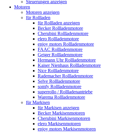
Steuerungen anzeigen
Motoren
Motoren anzeigen
für Rollladen
für Rollladen anzeigen
Becker Rollladenmotore
Cherubini Rollladenmotore
elero Rollladenmotore
enjoy motors Rollladenmotore
FAAC Rollladenmotore
Geiger Rollladenmotore
Hermann Uhr Rollladenmotore
Kaiser Nienhaus Rollladenmotore
Nice Rollladenmotore
Rademacher Rollladenmotore
Selve Rollladenmotore
somfy Rollladenmotore
superrollo / Rollladenantriebe
Warema Rollladenmotore
für Markisen
für Markisen anzeigen
Becker Markisenmotoren
Cherubini Markisenmotoren
elero Markisenmotoren
enjoy motors Markisenmotoren