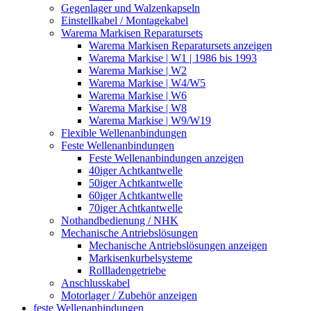
Gegenlager und Walzenkapseln
Einstellkabel / Montagekabel
Warema Markisen Reparatursets
Warema Markisen Reparatursets anzeigen
Warema Markise | W1 | 1986 bis 1993
Warema Markise | W2
Warema Markise | W4/W5
Warema Markise | W6
Warema Markise | W8
Warema Markise | W9/W19
Flexible Wellenanbindungen
Feste Wellenanbindungen
Feste Wellenanbindungen anzeigen
40iger Achtkantwelle
50iger Achtkantwelle
60iger Achtkantwelle
70iger Achtkantwelle
Nothandbedienung / NHK
Mechanische Antriebslösungen
Mechanische Antriebslösungen anzeigen
Markisenkurbelsysteme
Rollladengetriebe
Anschlusskabel
Motorlager / Zubehör anzeigen
feste Wellenanbindungen