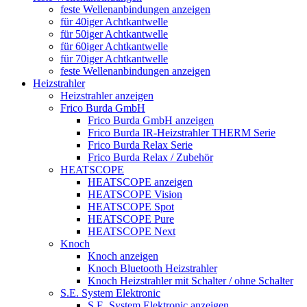
feste Wellenanbindungen anzeigen
für 40iger Achtkantwelle
für 50iger Achtkantwelle
für 60iger Achtkantwelle
für 70iger Achtkantwelle
feste Wellenanbindungen anzeigen
Heizstrahler
Heizstrahler anzeigen
Frico Burda GmbH
Frico Burda GmbH anzeigen
Frico Burda IR-Heizstrahler THERM Serie
Frico Burda Relax Serie
Frico Burda Relax / Zubehör
HEATSCOPE
HEATSCOPE anzeigen
HEATSCOPE Vision
HEATSCOPE Spot
HEATSCOPE Pure
HEATSCOPE Next
Knoch
Knoch anzeigen
Knoch Bluetooth Heizstrahler
Knoch Heizstrahler mit Schalter / ohne Schalter
S.E. System Elektronic
S.E. System Elektronic anzeigen