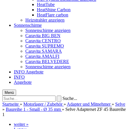
HeatTube
HeatShine Carbon
HeatFlare carbon
Heizstrahler anzeigen
Sonnenschirme
Sonnenschirme anzeigen
Caravita BIG BEN
Caravita CENTRO
Caravita SUPREMO
Caravita SAMARA
Caravita AMALFI
Caravita BELVEDERE
Sonnenschirme anzeigen
INFO
Angebote
INFO
Angebote
Menü
Suche...
Startseite
»
Motorlager / Zubehör
»
Adapter und Mitnehmer
»
Selve
»
Baureihe 1 - Small - Ø 35 mm
»
Selve Adapterset ZF 45 Baureihe
1
weiter »