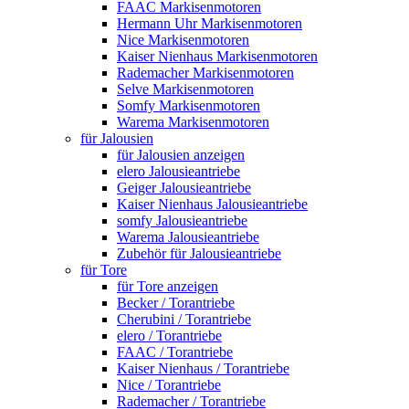
FAAC Markisenmotoren
Hermann Uhr Markisenmotoren
Nice Markisenmotoren
Kaiser Nienhaus Markisenmotoren
Rademacher Markisenmotoren
Selve Markisenmotoren
Somfy Markisenmotoren
Warema Markisenmotoren
für Jalousien
für Jalousien anzeigen
elero Jalousieantriebe
Geiger Jalousieantriebe
Kaiser Nienhaus Jalousieantriebe
somfy Jalousieantriebe
Warema Jalousieantriebe
Zubehör für Jalousieantriebe
für Tore
für Tore anzeigen
Becker / Torantriebe
Cherubini / Torantriebe
elero / Torantriebe
FAAC / Torantriebe
Kaiser Nienhaus / Torantriebe
Nice / Torantriebe
Rademacher / Torantriebe