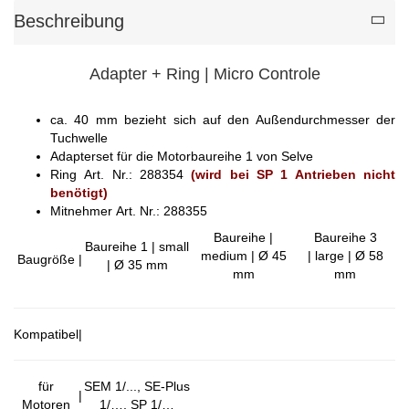
Beschreibung
Adapter + Ring | Micro Controle
ca. 40 mm bezieht sich auf den Außendurchmesser der
Tuchwelle
Adapterset für die Motorbaureihe 1 von Selve
Ring Art. Nr.: 288354
(wird bei SP 1 Antrieben nicht
benötigt)
Mitnehmer Art. Nr.: 288355
Baureihe |
Baureihe 3
Baureihe 1 | small
medium | Ø 45
| large | Ø 58
Baugröße
|
| Ø 35 mm
mm
mm
Kompatibel
|
für
SEM 1/..., SE-Plus
|
Motoren
1/…, SP 1/…