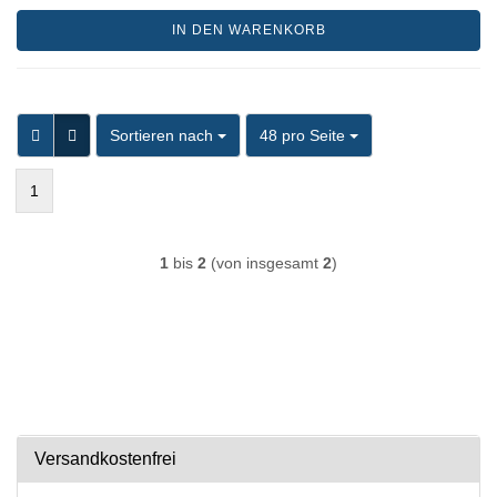
IN DEN WARENKORB
Sortieren nach
pro Seite
Sortieren nach
48 pro Seite
1
1
bis
2
(von insgesamt
2
)
Versandkostenfrei