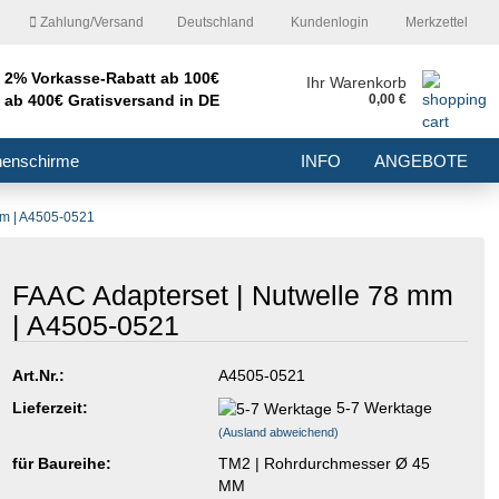
Zahlung/Versand
Deutschland
Kundenlogin
Merkzettel
2% Vorkasse-Rabatt ab 100€
nd
Ihr Warenkorb
ab 400€ Gratisversand in DE
0,00 €
E-Mail
nenschirme
INFO
ANGEBOTE
Passwort
mm | A4505-0521
FAAC Adapterset | Nutwelle 78 mm
| A4505-0521
Konto erstellen
Passwort vergessen?
Art.Nr.:
A4505-0521
Lieferzeit:
5-7 Werktage
(Ausland abweichend)
für Baureihe:
TM2 | Rohrdurchmesser Ø 45
MM