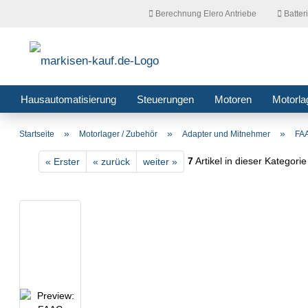
Berechnung Elero Antriebe
Batter
Hausautomatisierung
Steuerungen
Motoren
Motorla
»
»
»
Startseite
Motorlager / Zubehör
Adapter und Mitnehmer
FAA
7
Artikel in dieser Kategorie
« Erster
« zurück
weiter »