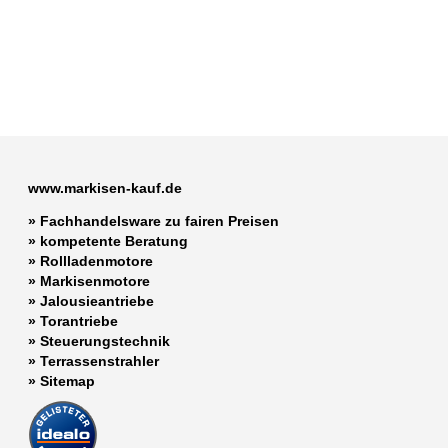
www.markisen-kauf.de
» Fachhandelsware zu fairen Preisen
»
kompetente Beratung
»
Rollladenmotore
»
Markisenmotore
»
Jalousieantriebe
»
Torantriebe
»
Steuerungstechnik
»
Terrassenstrahler
»
Sitemap