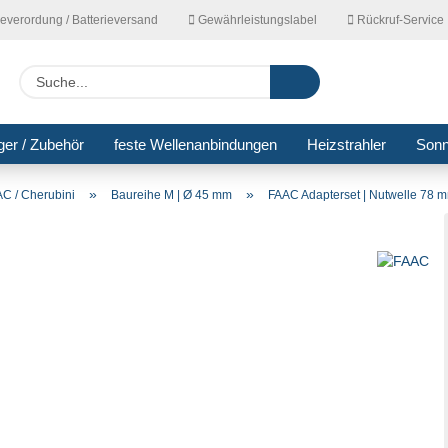
ieverordung / Batterieversand
Gewährleistungslabel
Rückruf-Service
Lieferla
Suche...
ger / Zubehör
feste Wellenanbindungen
Heizstrahler
Son
»
»
C / Cherubini
Baureihe M | Ø 45 mm
FAAC Adapterset | Nutwelle 78 