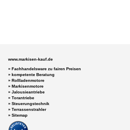
www.markisen-kauf.de
» Fachhandelsware zu fairen Preisen
»
kompetente Beratung
»
Rollladenmotore
»
Markisenmotore
»
Jalousieantriebe
»
Torantriebe
»
Steuerungstechnik
»
Terrassenstrahler
»
Sitemap