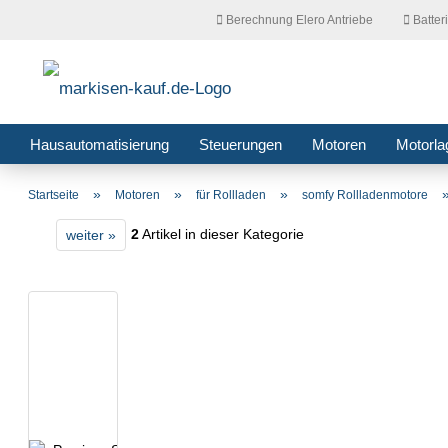
Berechnung Elero Antriebe
Batter
Hausautomatisierung
Steuerungen
Motoren
Motorla
»
»
»
Startseite
Motoren
für Rollladen
somfy Rollladenmotore
2
Artikel in dieser Kategorie
weiter »