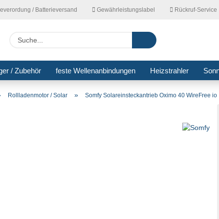
ieverordung / Batterieversand
Gewährleistungslabel
Rückruf-Service
Lieferla
Suche...
ger / Zubehör
feste Wellenanbindungen
Heizstrahler
Son
»
»
Rollladenmotor / Solar
Somfy Solareinsteckantrieb Oximo 40 WireFree io