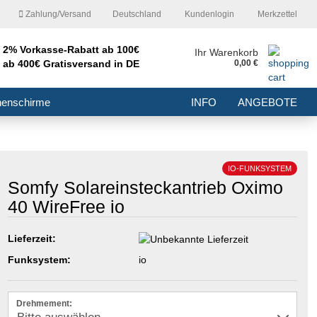
Zahlung/Versand
Deutschland
Kundenlogin
Merkzettel
2% Vorkasse-Rabatt ab 100€
nd
Ihr Warenkorb
ab 400€ Gratisversand in DE
0,00 €
E-Mail
nenschirme
INFO
ANGEBOTE
Passwort
IO-FUNKSYSTEM
Somfy Solareinsteckantrieb Oximo
40 WireFree io
Konto erstellen
Passwort vergessen?
Lieferzeit:
Funksystem:
io
Drehmement: