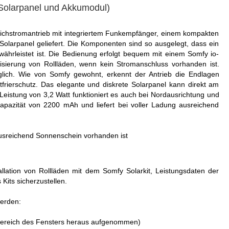
, Solarpanel und Akkumodul)
leichstromantrieb mit integriertem Funkempfänger, einem kompakten
olarpanel geliefert. Die Komponenten sind so ausgelegt, dass ein
währleistet ist. Die Bedienung erfolgt bequem mit einem Somfy io-
risierung von Rollläden, wenn kein Stromanschluss vorhanden ist.
glich. Wie von Somfy gewohnt, erkennt der Antrieb die Endlagen
frierschutz. Das elegante und diskrete Solarpanel kann direkt am
Leistung von 3,2 Watt funktioniert es auch bei Nordausrichtung und
Kapazität von 2200 mAh und liefert bei voller Ladung ausreichend
ausreichend Sonnenschein vorhanden ist
llation von Rollläden mit dem Somfy Solarkit, Leistungsdaten der
 Kits sicherzustellen.
werden:
Bereich des Fensters heraus aufgenommen)