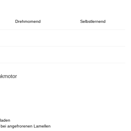
Drehmomend
Selbstlernend
nkmotor
lladen
 bei angefrorenen Lamellen