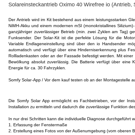
Solareinsteckantrieb Oximo 40 Wirefree io (Antrieb
Der Antrieb wird im Kit bestehend aus einem leistungsstarken G
NiMH-Akku und einem modernen mSI (monokristallines Silizium)-S
ganzjähriger zuverlässiger Betrieb (min. zwei Zyklen am Tag) ge
Funksender. Der Solar-Kit ist die perfekte Lösung für die Moto
Variable Endlageneinstellung sind über den io Handsender mö
automatisch und verfügt über eine Hinderniserkennung plus Fest
Rollladenkasten oder an der Fassade befestigt werden. Mit einer 
Bewölkung absolut zuverlässig. Die Batterie verfügt über eine 
Energie für ca. 30 Fahrzyklen.
Somfy Solar-App / Vor dem kauf testen ob an der Montagestelle 
Die Somfy Solar App ermöglicht es Fachbetrieben, vor der Insta
Installation zu ermitteln und dadurch die zuverlässige Funktion des
In nur drei Schritten kann die individuelle Diagnose durchgeführt 
1. Erfassung der Fenstermaße
2. Erstellung eines Fotos von der Außenumgebung (vom oberen 