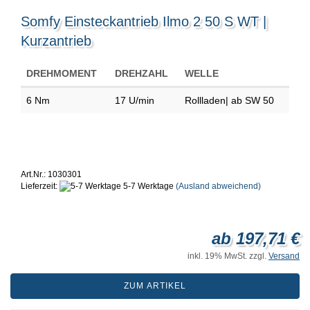
Somfy Einsteckantrieb Ilmo 2 50 S WT |
Kurzantrieb
DREHMOMENT
DREHZAHL
WELLE
6 Nm
17 U/min
Rollladen| ab SW 50
Art.Nr.: 1030301
Lieferzeit:
5-7 Werktage
(Ausland abweichend)
ab 197,71 €
inkl. 19% MwSt. zzgl.
Versand
ZUM ARTIKEL