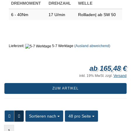
DREHMOMENT
DREHZAHL
WELLE
6 - 40Nm
17 U/min
Rollladen| ab SW 50
Lieferzeit:
5-7 Werktage
(Ausland abweichend)
ab 165,48 €
inkl. 19% MwSt. zzgl.
Versand
ZUM ARTIKEL
Sortieren nach
pro Seite
Sortieren nach
48 pro Seite
1