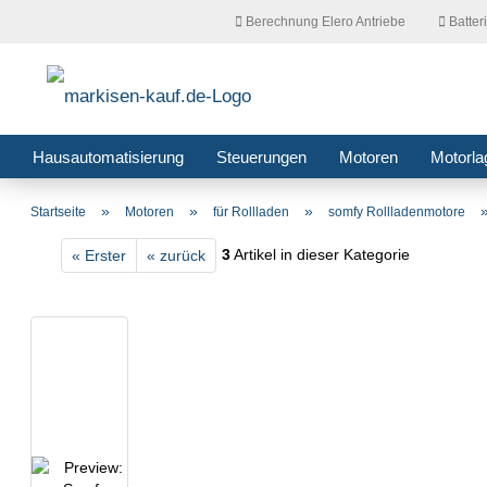
Berechnung Elero Antriebe
Batter
Hausautomatisierung
Steuerungen
Motoren
Motorla
»
»
»
Startseite
Motoren
für Rollladen
somfy Rollladenmotore
3
Artikel in dieser Kategorie
« Erster
« zurück