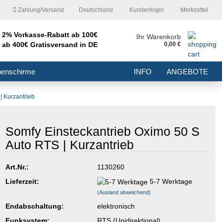
Zahlung/Versand
Deutschland
Kundenlogin
Merkzettel
2% Vorkasse-Rabatt ab 100€
nd
Ihr Warenkorb
ab 400€ Gratisversand in DE
0,00 €
E-Mail
nenschirme
INFO
ANGEBOTE
Passwort
| Kurzantrieb
Somfy Einsteckantrieb Oximo 50 S
Auto RTS | Kurzantrieb
Konto erstellen
Passwort vergessen?
Art.Nr.:
1130260
Lieferzeit:
5-7 Werktage
(Ausland abweichend)
Endabschaltung:
elektronisch
Funksystem:
RTS (Unidirektional)