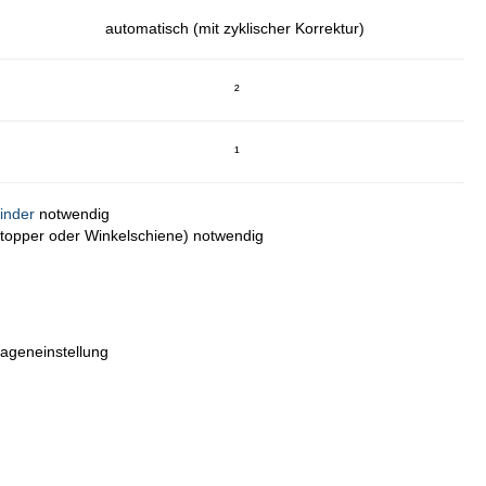
automatisch (mit zyklischer Korrektur)
²
¹
inder
notwendig
(Stopper oder Winkelschiene) notwendig
lageneinstellung