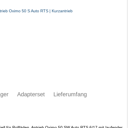
ager
Adapterset
Lieferumfang
ell für Rollläden. Antrieb Oximo 50 SW Auto RTS 6/17 mit laufender