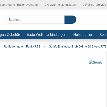
ieverordung / Batterieversand
Gewährleistungslabel
Rückruf-Service
Lieferla
Suche...
ger / Zubehör
feste Wellenanbindungen
Heizstrahler
Son
»
»
Rollladenmotor / Funk / RTS
Somfy Einsteckantrieb Oximo 50 S Auto RTS 