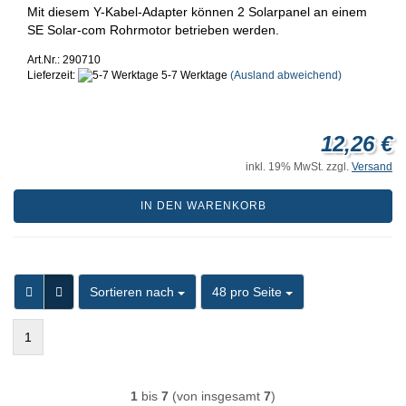
Mit diesem Y-Kabel-Adapter können 2 Solarpanel an einem
SE Solar-com Rohrmotor betrieben werden.
Art.Nr.: 290710
Lieferzeit:
5-7 Werktage
(Ausland abweichend)
12,26 €
inkl. 19% MwSt. zzgl.
Versand
IN DEN WARENKORB
Sortieren nach
pro Seite
Sortieren nach
48 pro Seite
1
1
bis
7
(von insgesamt
7
)