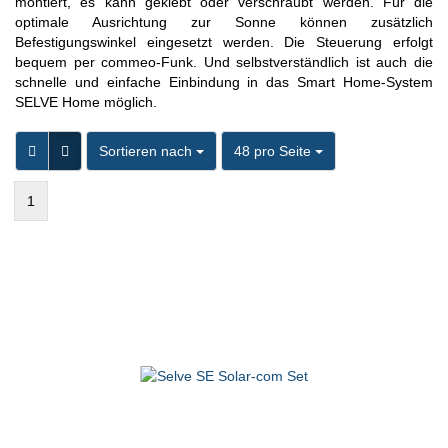
montiert, es kann geklebt oder verschraubt werden. Für die
optimale Ausrichtung zur Sonne können zusätzlich
Befestigungswinkel eingesetzt werden. Die Steuerung erfolgt
bequem per commeo-Funk. Und selbstverständlich ist auch die
schnelle und einfache Einbindung in das Smart Home-System
SELVE Home möglich.
Sortieren nach
pro Seite
Sortieren nach
48 pro Seite
1