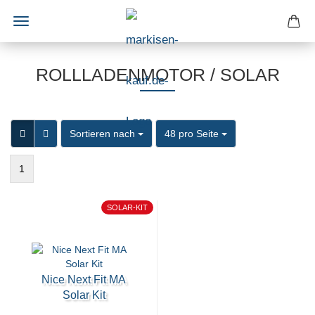
ROLLLADENMOTOR / SOLAR
Sortieren nach
pro Seite
Sortieren nach
48 pro Seite
1
SOLAR-KIT
Nice Next Fit MA
Solar Kit