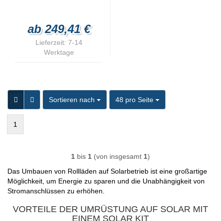
ab 249,41 €
Lieferzeit:
7-14
Werktage
Sortieren nach
pro Seite
Sortieren nach
48 pro Seite
1
1
bis
1
(von insgesamt
1
)
Das Umbauen von Rollläden auf Solarbetrieb ist eine großartige
Möglichkeit, um Energie zu sparen und die Unabhängigkeit von
Stromanschlüssen zu erhöhen.
VORTEILE DER UMRÜSTUNG AUF SOLAR MIT
EINEM SOLAR KIT