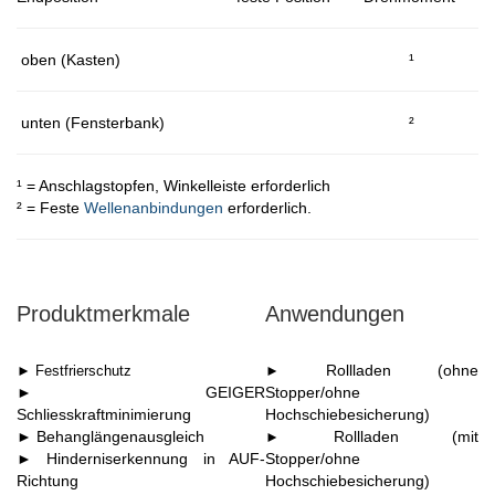
oben (Kasten)
¹
unten (Fensterbank)
²
¹ = Anschlagstopfen, Winkelleiste erforderlich
² = Feste
Wellenanbindungen
erforderlich.
Produktmerkmale
Anwendungen
Rollladen (ohne
► Festfrierschutz
►
► GEIGER
Stopper/ohne
Schliesskraftminimierung
Hochschiebesicherung)
► Behanglängenausgleich
Rollladen (mit
►
► Hinderniserkennung in AUF-
Stopper/ohne
Richtung
Hochschiebesicherung)