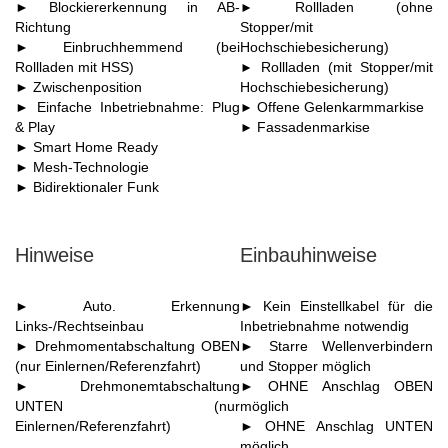
► Blockiererkennung in AB-
Rollladen (ohne
►
Richtung
Stopper/mit
► Einbruchhemmend (bei
Hochschiebesicherung)
Rollladen mit HSS)
Rollladen (mit Stopper/mit
►
► Zwischenposition
Hochschiebesicherung)
► Einfache Inbetriebnahme: Plug
Offene Gelenkarmmarkise
►
& Play
Fassadenmarkise
►
► Smart Home Ready
► Mesh-Technologie
► Bidirektionaler Funk
Hinweise
Einbauhinweise
► Auto. Erkennung
► Kein Einstellkabel für die
Links-/Rechtseinbau
Inbetriebnahme notwendig
► Drehmomentabschaltung OBEN
► Starre Wellenverbindern
(nur Einlernen/Referenzfahrt)
und Stopper möglich
► Drehmonemtabschaltung
► OHNE Anschlag OBEN
UNTEN (nur
möglich
Einlernen/Referenzfahrt)
► OHNE Anschlag UNTEN
möglich