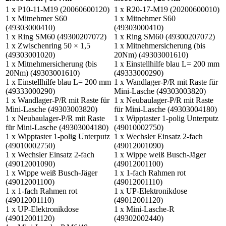
1 x P10-11-M19 (20060600120)
1 x R20-17-M19 (20200600010)
1 x Mitnehmer S60
1 x Mitnehmer S60
(49303000410)
(49303000410)
1 x Ring SM60 (49300207072)
1 x Ring SM60 (49300207072)
1 x Zwischenring 50 × 1,5
1 x Mitnehmersicherung (bis
(49303001020)
20Nm) (49303001610)
1 x Mitnehmersicherung (bis
1 x Einstellhilfe blau L= 200 mm
20Nm) (49303001610)
(49333000290)
1 x Einstellhilfe blau L= 200 mm
1 x Wandlager-P/R mit Raste für
(49333000290)
Mini-Lasche (49303003820)
1 x Wandlager-P/R mit Raste für
1 x Neubaulager-P/R mit Raste
Mini-Lasche (49303003820)
für Mini-Lasche (49303004180)
1 x Neubaulager-P/R mit Raste
1 x Wipptaster 1-polig Unterputz
für Mini-Lasche (49303004180)
(49010002750)
1 x Wipptaster 1-polig Unterputz
1 x Wechsler Einsatz 2-fach
(49010002750)
(49012001090)
1 x Wechsler Einsatz 2-fach
1 x Wippe weiß Busch-Jäger
(49012001090)
(49012001100)
1 x Wippe weiß Busch-Jäger
1 x 1-fach Rahmen rot
(49012001100)
(49012001110)
1 x 1-fach Rahmen rot
1 x UP-Elektronikdose
(49012001110)
(49012001120)
1 x UP-Elektronikdose
1 x Mini-Lasche-R
(49012001120)
(49302002440)