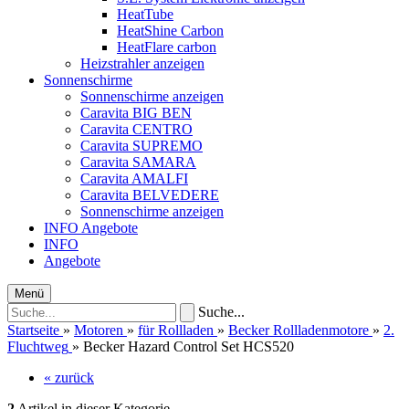
HeatTube
HeatShine Carbon
HeatFlare carbon
Heizstrahler anzeigen
Sonnenschirme
Sonnenschirme anzeigen
Caravita BIG BEN
Caravita CENTRO
Caravita SUPREMO
Caravita SAMARA
Caravita AMALFI
Caravita BELVEDERE
Sonnenschirme anzeigen
INFO
Angebote
INFO
Angebote
Menü
Suche...
Startseite
»
Motoren
»
für Rollladen
»
Becker Rollladenmotore
»
2.
Fluchtweg
»
Becker Hazard Control Set HCS520
« zurück
2
Artikel in dieser Kategorie