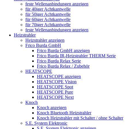
feste Wellenanbindungen anzeigen
für 40iger Achtkantwelle
für 50iger Achtkantwelle
für 60iger Achtkantwelle
für 70iger Achtkantwelle
feste Wellenanbindungen anzeigen
Heizstrahler
Heizstrahler anzeigen
Frico Burda GmbH
Frico Burda GmbH anzeigen
Frico Burda IR-Heizstrahler THERM Serie
Frico Burda Relax Serie
Frico Burda Relax / Zubehör
HEATSCOPE
HEATSCOPE anzeigen
HEATSCOPE Vision
HEATSCOPE Spot
HEATSCOPE Pure
HEATSCOPE Next
Knoch
Knoch anzeigen
Knoch Bluetooth Heizstrahler
Knoch Heizstrahler mit Schalter / ohne Schalter
S.E. System Elektronic
S.E. System Elektronic anzeigen