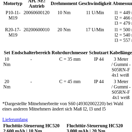
Art. Nr.:
Motortyp
Drehmoment
Geschwindigkeit
Abmessu
Antrieb
P10-11-
20060600120
10 Nm
11 U/Min
l1 = 449
M19
l2 = 466
l3 = 479
R20-17-
20200600010
20 Nm
17 U/Min
l1 = 500
M19
l2 = 540
l3 = 557
Set
Endschalterbereich
Rohrdurchmesser
Schutzart
Kabellänge
10
-
C = 35 mm
IP 44
3 Meter
Nm
/ Gummi -
S05RN-F
4x1 weiß
20
-
C = 45 mm
IP 44
3 Meter
Nm
/ Gummi -
S05RN-F
4x1 weiß
*Dargestellte Mitnehmerbreite von S60 (49302002220) bei Wahl
eines anderen Mitnehmers ändert sich Maß I2, l3 und l5
Lieferumfang
Fluchttür-Steuerung HC520
Fluchttür-Steuerung HC520
2.600 mAh | 10 Nm
3.000 mAh | 20 Nm