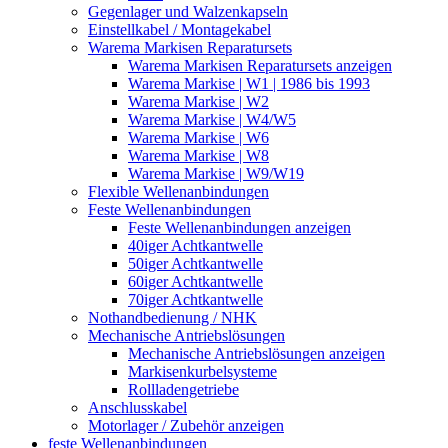
Gegenlager und Walzenkapseln
Einstellkabel / Montagekabel
Warema Markisen Reparatursets
Warema Markisen Reparatursets anzeigen
Warema Markise | W1 | 1986 bis 1993
Warema Markise | W2
Warema Markise | W4/W5
Warema Markise | W6
Warema Markise | W8
Warema Markise | W9/W19
Flexible Wellenanbindungen
Feste Wellenanbindungen
Feste Wellenanbindungen anzeigen
40iger Achtkantwelle
50iger Achtkantwelle
60iger Achtkantwelle
70iger Achtkantwelle
Nothandbedienung / NHK
Mechanische Antriebslösungen
Mechanische Antriebslösungen anzeigen
Markisenkurbelsysteme
Rollladengetriebe
Anschlusskabel
Motorlager / Zubehör anzeigen
feste Wellenanbindungen