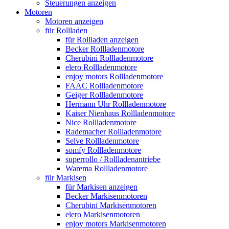
Steuerungen anzeigen
Motoren
Motoren anzeigen
für Rollladen
für Rollladen anzeigen
Becker Rollladenmotore
Cherubini Rollladenmotore
elero Rollladenmotore
enjoy motors Rollladenmotore
FAAC Rollladenmotore
Geiger Rollladenmotore
Hermann Uhr Rollladenmotore
Kaiser Nienhaus Rollladenmotore
Nice Rollladenmotore
Rademacher Rollladenmotore
Selve Rollladenmotore
somfy Rollladenmotore
superrollo / Rollladenantriebe
Warema Rollladenmotore
für Markisen
für Markisen anzeigen
Becker Markisenmotoren
Cherubini Markisenmotoren
elero Markisenmotoren
enjoy motors Markisenmotoren