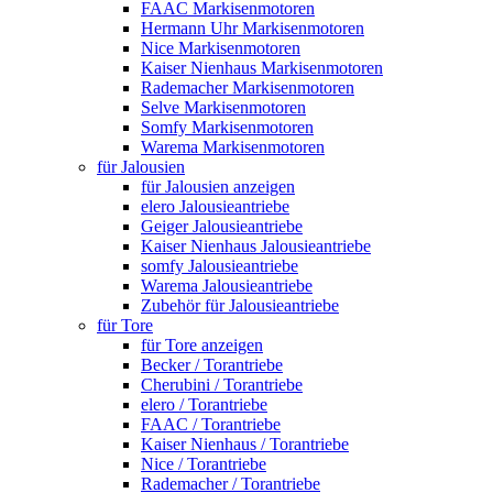
FAAC Markisenmotoren
Hermann Uhr Markisenmotoren
Nice Markisenmotoren
Kaiser Nienhaus Markisenmotoren
Rademacher Markisenmotoren
Selve Markisenmotoren
Somfy Markisenmotoren
Warema Markisenmotoren
für Jalousien
für Jalousien anzeigen
elero Jalousieantriebe
Geiger Jalousieantriebe
Kaiser Nienhaus Jalousieantriebe
somfy Jalousieantriebe
Warema Jalousieantriebe
Zubehör für Jalousieantriebe
für Tore
für Tore anzeigen
Becker / Torantriebe
Cherubini / Torantriebe
elero / Torantriebe
FAAC / Torantriebe
Kaiser Nienhaus / Torantriebe
Nice / Torantriebe
Rademacher / Torantriebe