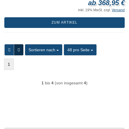
ab 368,95 €
inkl. 19% MwSt. zzgl.
Versand
ZUM ARTIKEL
Sortieren nach
pro Seite
Sortieren nach
48 pro Seite
1
1
bis
4
(von insgesamt
4
)