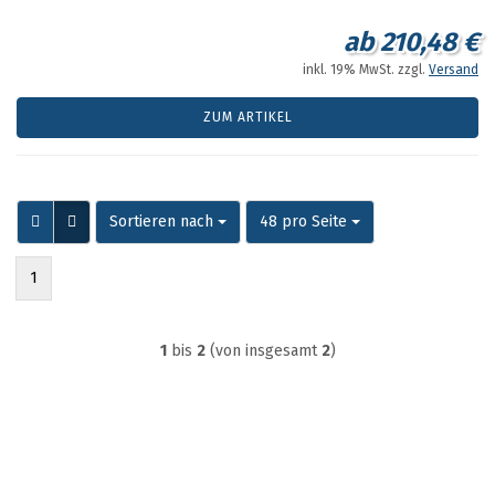
ab 210,48 €
inkl. 19% MwSt. zzgl.
Versand
ZUM ARTIKEL
Sortieren nach
pro Seite
Sortieren nach
48 pro Seite
1
1
bis
2
(von insgesamt
2
)