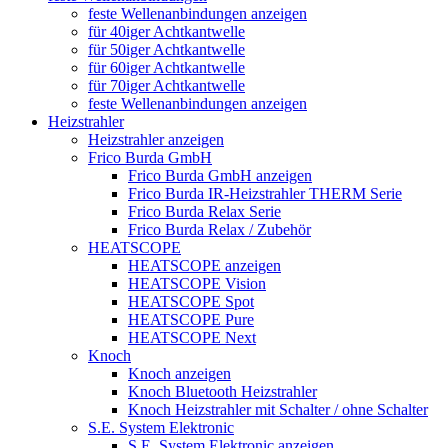
feste Wellenanbindungen anzeigen
für 40iger Achtkantwelle
für 50iger Achtkantwelle
für 60iger Achtkantwelle
für 70iger Achtkantwelle
feste Wellenanbindungen anzeigen
Heizstrahler
Heizstrahler anzeigen
Frico Burda GmbH
Frico Burda GmbH anzeigen
Frico Burda IR-Heizstrahler THERM Serie
Frico Burda Relax Serie
Frico Burda Relax / Zubehör
HEATSCOPE
HEATSCOPE anzeigen
HEATSCOPE Vision
HEATSCOPE Spot
HEATSCOPE Pure
HEATSCOPE Next
Knoch
Knoch anzeigen
Knoch Bluetooth Heizstrahler
Knoch Heizstrahler mit Schalter / ohne Schalter
S.E. System Elektronic
S.E. System Elektronic anzeigen