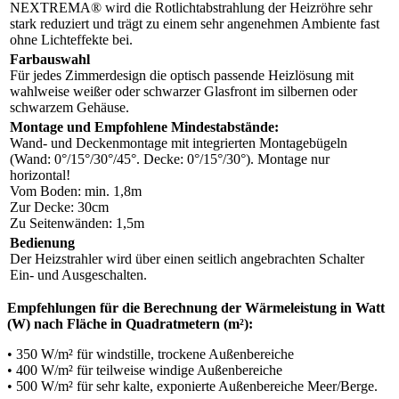
NEXTREMA® wird die Rotlichtabstrahlung der Heizröhre sehr
stark reduziert und trägt zu einem sehr angenehmen Ambiente fast
ohne Lichteffekte bei.
Farbauswahl
Für jedes Zimmerdesign die optisch passende Heizlösung mit
wahlweise weißer oder schwarzer Glasfront im silbernen oder
schwarzem Gehäuse.
Montage und Empfohlene Mindestabstände:
Wand- und Deckenmontage mit integrierten Montagebügeln
(Wand: 0°/15°/30°/45°. Decke: 0°/15°/30°). Montage nur
horizontal!
Vom Boden: min. 1,8m
Zur Decke: 30cm
Zu Seitenwänden: 1,5m
Bedienung
Der Heizstrahler wird über einen seitlich angebrachten Schalter
Ein- und Ausgeschalten.
Empfehlungen für die Berechnung der Wärmeleistung in Watt
(W) nach Fläche in Quadratmetern (m²):
• 350 W/m² für windstille, trockene Außenbereiche
• 400 W/m² für teilweise windige Außenbereiche
• 500 W/m² für sehr kalte, exponierte Außenbereiche Meer/Berge.