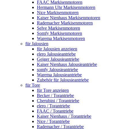
FAAC Markisenmotoren
Hermann Uhr Markisenmotoren
Nice Markisenmotoren
Kaiser Nienhaus Markisenmotoren
Rademacher Markisenmotoren
Selve Markisenmotoren
Somfy Markisenmotoren
Warema Markisenmotoren
für Jalousien
für Jalousien anzeigen
elero Jalousieantriebe
Geiger Jalousieantriebe
Kaiser Nienhaus Jalousieantriebe
somfy Jalousieantriebe
Warema Jalousieantriebe
Zubehör für Jalousieantriebe
für Tore
für Tore anzeigen
Becker / Torantriebe
Cherubini / Torantriebe
elero / Torantriebe
FAAC / Torantriebe
Kaiser Nienhaus / Torantriebe
Nice / Torantriebe
Rademacher / Torantriebe