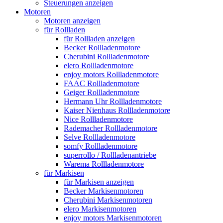
Steuerungen anzeigen
Motoren
Motoren anzeigen
für Rollladen
für Rollladen anzeigen
Becker Rollladenmotore
Cherubini Rollladenmotore
elero Rollladenmotore
enjoy motors Rollladenmotore
FAAC Rollladenmotore
Geiger Rollladenmotore
Hermann Uhr Rollladenmotore
Kaiser Nienhaus Rollladenmotore
Nice Rollladenmotore
Rademacher Rollladenmotore
Selve Rollladenmotore
somfy Rollladenmotore
superrollo / Rollladenantriebe
Warema Rollladenmotore
für Markisen
für Markisen anzeigen
Becker Markisenmotoren
Cherubini Markisenmotoren
elero Markisenmotoren
enjoy motors Markisenmotoren