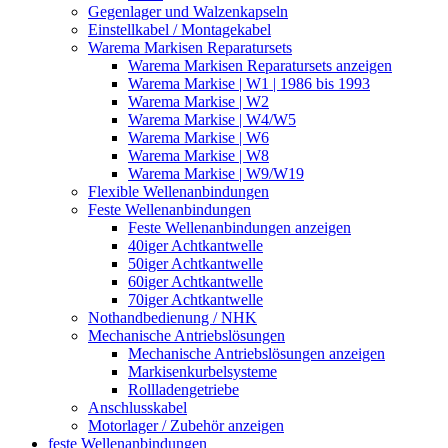
Gegenlager und Walzenkapseln
Einstellkabel / Montagekabel
Warema Markisen Reparatursets
Warema Markisen Reparatursets anzeigen
Warema Markise | W1 | 1986 bis 1993
Warema Markise | W2
Warema Markise | W4/W5
Warema Markise | W6
Warema Markise | W8
Warema Markise | W9/W19
Flexible Wellenanbindungen
Feste Wellenanbindungen
Feste Wellenanbindungen anzeigen
40iger Achtkantwelle
50iger Achtkantwelle
60iger Achtkantwelle
70iger Achtkantwelle
Nothandbedienung / NHK
Mechanische Antriebslösungen
Mechanische Antriebslösungen anzeigen
Markisenkurbelsysteme
Rollladengetriebe
Anschlusskabel
Motorlager / Zubehör anzeigen
feste Wellenanbindungen